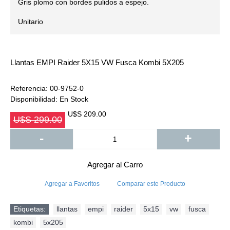
Gris plomo con bordes pulidos a espejo.
Unitario
Llantas EMPI Raider 5X15 VW Fusca Kombi 5X205
Referencia:
00-9752-0
Disponibilidad:
En Stock
U$S 209.00
U$S 299.00
-
+
Agregar al Carro
Agregar a Favoritos
Comparar este Producto
Etiquetas:
llantas
,
empi
,
raider
,
5x15
,
vw
,
fusca
,
kombi
,
5x205