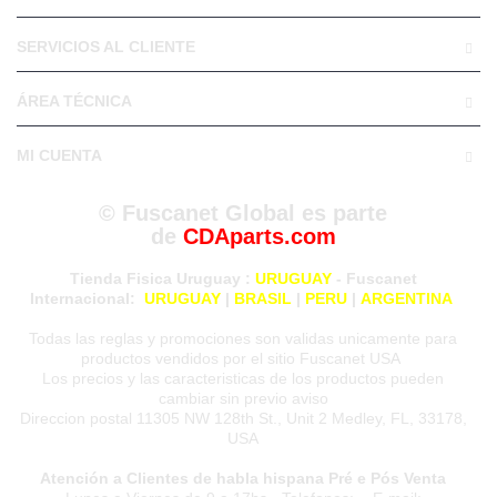
SERVICIOS AL CLIENTE
ÁREA TÉCNICA
MI CUENTA
© Fuscanet Global
es parte
de
CDAparts.com
Tienda Fisica Uruguay
:
URUGUAY
- Fuscanet
Internacional:
URUGUAY
|
BRASIL
|
PERU
|
ARGENTINA
Todas las reglas y promociones son validas unicamente para
productos vendidos por el sitio Fuscanet USA
Los precios y las caracteristicas de los productos pueden
cambiar sin previo aviso
Direccion postal 11305 NW 128th St., Unit 2 Medley, FL, 33178,
USA
Atención a Clientes de habla hispana Pré e Pós Venta