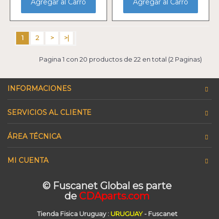
Agregar al Carro
Agregar al Carro
1
2
>
>|
Pagina 1 con 20 productos de 22 en total (2 Paginas)
INFORMACIONES
SERVICIOS AL CLIENTE
ÁREA TÉCNICA
MI CUENTA
© Fuscanet Global
es parte
de
CDAparts.com
Tienda Fisica Uruguay
:
URUGUAY
- Fuscanet