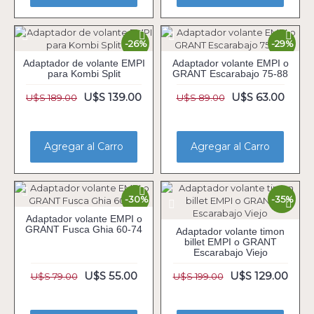
-26%
-29%
Adaptador de volante EMPI
Adaptador volante EMPI o
para Kombi Split
GRANT Escarabajo 75-88
U$S 139.00
U$S 63.00
U$S 189.00
U$S 89.00
Agregar al Carro
Agregar al Carro
-30%
-35%
Adaptador volante EMPI o
GRANT Fusca Ghia 60-74
Adaptador volante timon
billet EMPI o GRANT
Escarabajo Viejo
U$S 55.00
U$S 129.00
U$S 79.00
U$S 199.00