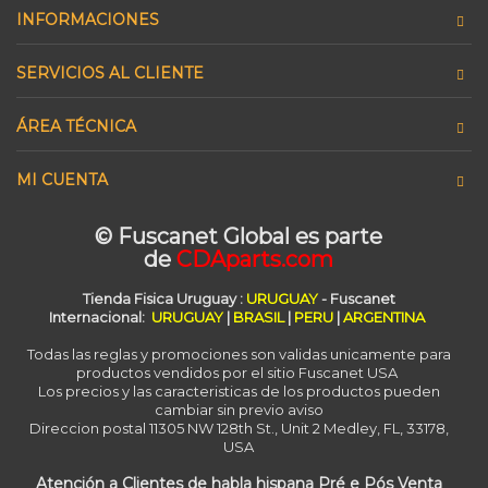
INFORMACIONES
SERVICIOS AL CLIENTE
ÁREA TÉCNICA
MI CUENTA
© Fuscanet Global
es parte
de
CDAparts.com
Tienda Fisica Uruguay
:
URUGUAY
- Fuscanet
Internacional:
URUGUAY
|
BRASIL
|
PERU
|
ARGENTINA
Todas las reglas y promociones son validas unicamente para
productos vendidos por el sitio Fuscanet USA
Los precios y las caracteristicas de los productos pueden
cambiar sin previo aviso
Direccion postal 11305 NW 128th St., Unit 2 Medley, FL, 33178,
USA
Atención a Clientes de habla hispana Pré e Pós Venta