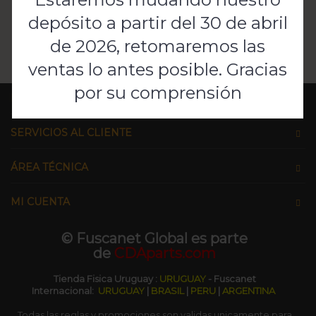
depósito a partir del 30 de abril
de 2026, retomaremos las
Agregar al Carro
ventas lo antes posible. Gracias
por su comprensión
INFORMACIONES
SERVICIOS AL CLIENTE
ÁREA TÉCNICA
MI CUENTA
© Fuscanet Global
es parte
de
CDAparts.com
Tienda Fisica Uruguay
:
URUGUAY
- Fuscanet
Internacional:
URUGUAY
|
BRASIL
|
PERU
|
ARGENTINA
Todas las reglas y promociones son validas unicamente para