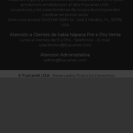
productos vendidos por el sitio Fuscanet USA
Los precios y las caracteristicas de los productos pueden
cambiar sin previo aviso
Direccion postal 11305 NW 128th St., Unit 2 Medley, FL, 33178,
USA
Atención a Clientes de habla hispana Pré e Pós Venta
Lunes a Viernes de 9 a 17hs - Telefonos: - E-mail:
usaclientes@fuscanet.com
Atencion Administrativa
admin@fuscanet.com
©
Fuscanet USA
- Reservados Todos los Derechos.