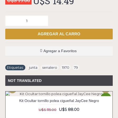
U$S 14.49
U$S 19.00
AGREGAR AL CARRO
Agregar a Favoritos
Etiquetas:
junta
,
senalero
,
1970
,
79
NOT TRANSLATED
-23%
Kit Ocultar tornillo polea cigueñal JayCee Negro
U$S 88.00
U$S 115.00