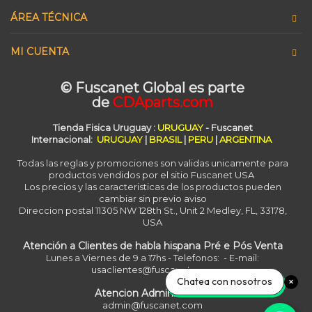
ÁREA TÉCNICA
MI CUENTA
© Fuscanet Global
es parte
de
CDAparts.com
Tienda Fisica Uruguay
:
URUGUAY
- Fuscanet
Internacional:
URUGUAY
|
BRASIL
|
PERU
|
ARGENTINA
Todas las reglas y promociones son validas unicamente para
productos vendidos por el sitio Fuscanet USA
Los precios y las caracteristicas de los productos pueden
cambiar sin previo aviso
Direccion postal 11305 NW 128th St., Unit 2 Medley, FL, 33178,
USA
Atención a Clientes de habla hispana Pré e Pós Venta
Lunes a Viernes de 9 a 17hs - Telefonos: - E-mail:
usaclientes@fuscanet.com
Chatea con nosotros
Atencion Administrativa
admin@fuscanet.com