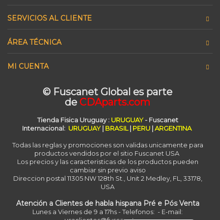
SERVICIOS AL CLIENTE
ÁREA TÉCNICA
MI CUENTA
© Fuscanet Global
es parte
de
CDAparts.com
Tienda Fisica Uruguay
:
URUGUAY
- Fuscanet
Internacional:
URUGUAY
|
BRASIL
|
PERU
|
ARGENTINA
Todas las reglas y promociones son validas unicamente para
productos vendidos por el sitio Fuscanet USA
Los precios y las caracteristicas de los productos pueden
cambiar sin previo aviso
Direccion postal 11305 NW 128th St., Unit 2 Medley, FL, 33178,
USA
Atención a Clientes de habla hispana Pré e Pós Venta
Lunes a Viernes de 9 a 17hs - Telefonos: - E-mail: