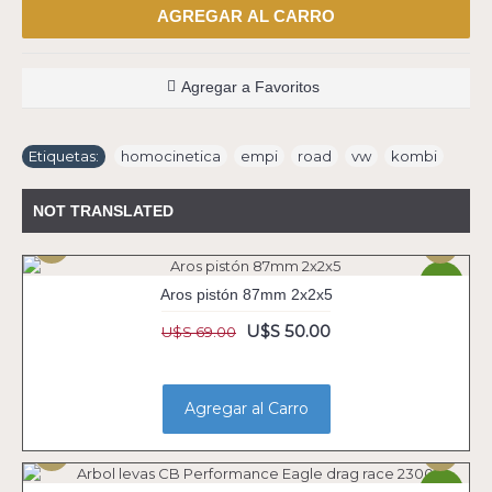
AGREGAR AL CARRO
Agregar a Favoritos
Etiquetas:
homocinetica
,
empi
,
road
,
vw
,
kombi
NOT TRANSLATED
-28%
Aros pistón 87mm 2x2x5
U$S 50.00
U$S 69.00
Agregar al Carro
-28%