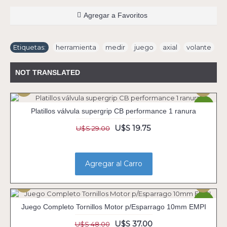
Agregar a Favoritos
Etiquetas:
herramienta
,
medir
,
juego
,
axial
,
volante
NOT TRANSLATED
-32%
Platillos válvula supergrip CB performance 1 ranura
U$S 19.75
U$S 29.00
Agregar al Carro
-23%
Juego Completo Tornillos Motor p/Esparrago 10mm EMPI
U$S 37.00
U$S 48.00