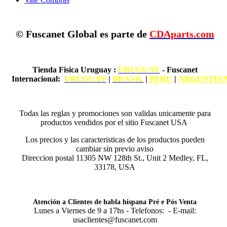
© Fuscanet Global
es parte de
CDAparts.com
Tienda Fisica Uruguay
:
URUGUAY
- Fuscanet
Internacional:
URUGUAY
|
BRASIL
|
PERU
|
ARGENTIN
Todas las reglas y promociones son validas unicamente para
productos vendidos por el sitio Fuscanet USA
Los precios y las caracteristicas de los productos pueden
cambiar sin previo aviso
Direccion postal 11305 NW 128th St., Unit 2 Medley, FL,
33178, USA
Atención a Clientes de habla hispana Pré e Pós Venta
Lunes a Viernes de 9 a 17hs - Telefonos: - E-mail:
usaclientes@fuscanet.com