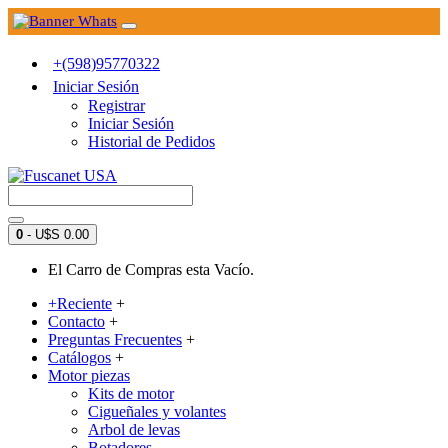
+(598)95770322
Iniciar Sesión
Registrar
Iniciar Sesión
Historial de Pedidos
0
- U$S 0.00
El Carro de Compras esta Vacío.
+Reciente
+
Contacto
+
Preguntas Frecuentes
+
Catálogos
+
Motor piezas
Kits de motor
Cigueñales y volantes
Arbol de levas
Botadores