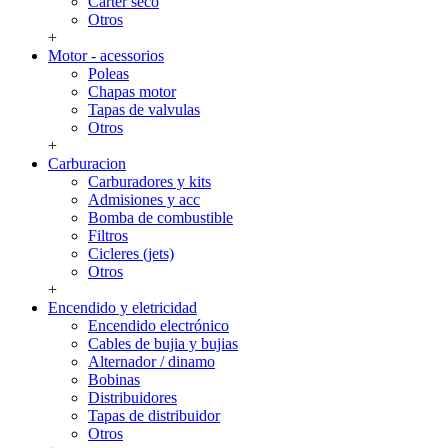
Carter seco
Otros
+
Motor - acessorios
Poleas
Chapas motor
Tapas de valvulas
Otros
+
Carburacion
Carburadores y kits
Admisiones y acc
Bomba de combustible
Filtros
Cicleres (jets)
Otros
+
Encendido y eletricidad
Encendido electrónico
Cables de bujia y bujias
Alternador / dinamo
Bobinas
Distribuidores
Tapas de distribuidor
Otros