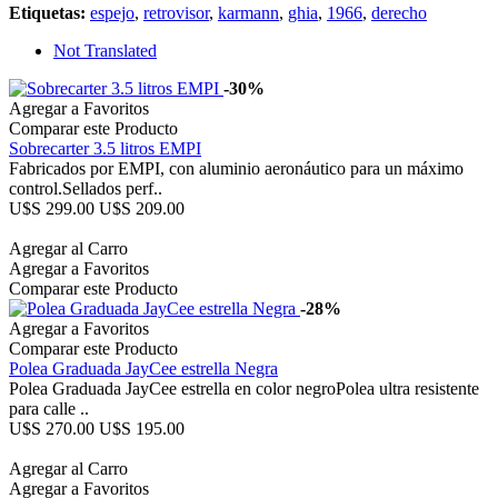
Etiquetas:
espejo
,
retrovisor
,
karmann
,
ghia
,
1966
,
derecho
Not Translated
-30%
Agregar a Favoritos
Comparar este Producto
Sobrecarter 3.5 litros EMPI
Fabricados por EMPI, con aluminio aeronáutico para un máximo
control.Sellados perf..
U$S 299.00
U$S 209.00
Agregar al Carro
Agregar a Favoritos
Comparar este Producto
-28%
Agregar a Favoritos
Comparar este Producto
Polea Graduada JayCee estrella Negra
Polea Graduada JayCee estrella en color negroPolea ultra resistente
para calle ..
U$S 270.00
U$S 195.00
Agregar al Carro
Agregar a Favoritos