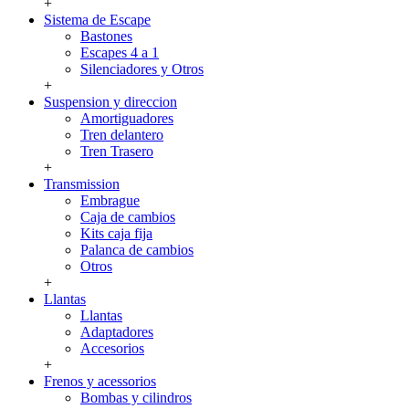
+
Sistema de Escape
Bastones
Escapes 4 a 1
Silenciadores y Otros
+
Suspension y direccion
Amortiguadores
Tren delantero
Tren Trasero
+
Transmission
Embrague
Caja de cambios
Kits caja fija
Palanca de cambios
Otros
+
Llantas
Llantas
Adaptadores
Accesorios
+
Frenos y acessorios
Bombas y cilindros