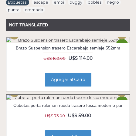
Etiquetas:
escape
,
empi
,
buggy
,
dobles
,
negro
,
punta
,
cromada
NOT TRANSLATED
-29%
Brazo Suspension trasero Escarabajo semieje 552mm
U$S 114.00
U$S 160.00
Agregar al Carro
-21%
Cubetas porta ruleman rueda trasero fusca moderno par
U$S 59.00
U$S 75.00