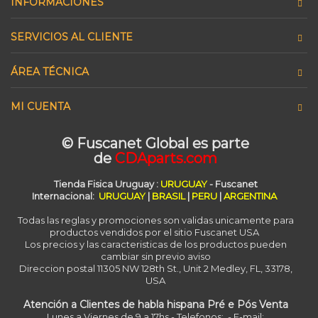
INFORMACIONES
SERVICIOS AL CLIENTE
ÁREA TÉCNICA
MI CUENTA
© Fuscanet Global
es parte
de
CDAparts.com
Tienda Fisica Uruguay
:
URUGUAY
- Fuscanet
Internacional:
URUGUAY
|
BRASIL
|
PERU
|
ARGENTINA
Todas las reglas y promociones son validas unicamente para
productos vendidos por el sitio Fuscanet USA
Los precios y las caracteristicas de los productos pueden
cambiar sin previo aviso
Direccion postal 11305 NW 128th St., Unit 2 Medley, FL, 33178,
USA
Atención a Clientes de habla hispana Pré e Pós Venta
Lunes a Viernes de 9 a 17hs - Telefonos: - E-mail: