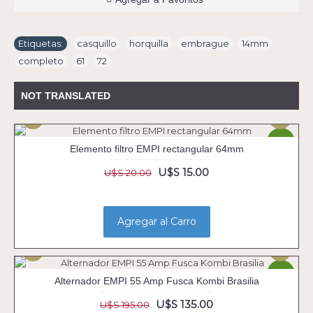
Etiquetas:
casquillo
,
horquilla
,
embrague
,
14mm
,
completo
,
61
,
72
NOT TRANSLATED
-25%
Elemento filtro EMPI rectangular 64mm
U$S 15.00
U$S 20.00
Agregar al Carro
-31%
Alternador EMPI 55 Amp Fusca Kombi Brasilia
U$S 135.00
U$S 195.00