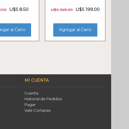
U$S 8.50
U$S 199.00
1.00
U$S 349.00
egar al Carro
Agregar al Carro
MI CUENTA
Cuenta
Historial de Pedidos
Pagar
Vale Compras