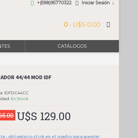
+(598)95770322
Iniciar Sesión
0
- U$S 0.00
NTES
CATÁLOGOS
ADOR 44/44 MOD IDF
a:
IDFDC44CC
lidad:
En Stock
U$S 129.00
65.00
ta - obligatorio click en el cuadro para aceptar