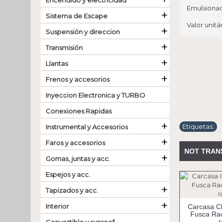
Encendido y electricidad
Emulsionad
+
Sistema de Escape
Valor unitár
+
Suspensión y direccion
+
Transmisión
+
Llantas
+
Frenos y accesorios
Inyeccion Electronica y TURBO
Conexiones Rapidas
+
Etiquetas:
Instrumental y Accesorios
+
Faros y accesorios
NOT TRAN
+
Gomas, juntas y acc.
Espejos y acc.
+
Tapizados y acc.
+
Interior
Carcasa C
Fusca Ra
r