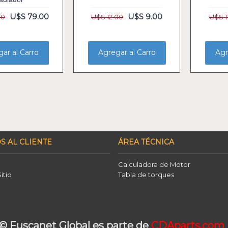
U$S 79.00
U$S 9.00
00
U$S 12.00
U$S 1
ar al Carro
Agregar al Carro
Agr
S AL CLIENTE
ÁREA TÉCNICA
Calculadora de Motor
itio
Tabla de torques
© Fuscanet Global
es parte de
CDAparts.com