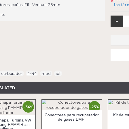
los té
ores (cañas) F11 - Venturis 36mm:
io.
-
carburador
,
4444
,
mod
,
idf
SLATED
-34%
-25%
Conectores para recuperador
Kit de to
de gases EMPI
hapa Turbina VW
cing RAMAIR sin
adiador