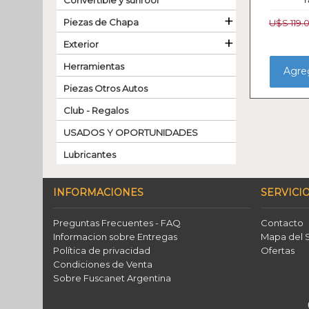
Convertible y sunroof
+
Piezas de Chapa
U$S 119.
+
Exterior
Herramientas
Agreg
Piezas Otros Autos
Club - Regalos
USADOS Y OPORTUNIDADES
Lubricantes
INFORMACIONES
SERVICIO
Preguntas Frecuentes - FAQ
Contacto
Informacion sobre Entregas
Mapa del S
Política de privacidad
Ofertas
Condiciones de Venta
Sobre Fuscanet Argentina