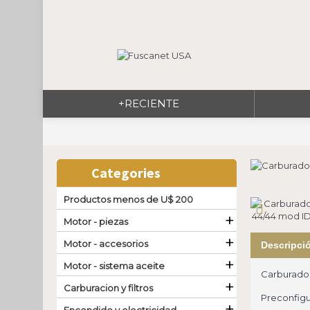
+RECIENTE
Categories
Productos menos de U$ 200
+
Motor - piezas
+
Motor - accesorios
Descripci
+
Motor - sistema aceite
Carburador
+
Carburacion y filtros
Preconfigu
+