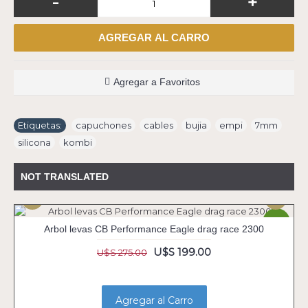
-
+
AGREGAR AL CARRO
Agregar a Favoritos
Etiquetas:
capuchones
,
cables
,
bujia
,
empi
,
7mm
,
silicona
,
kombi
NOT TRANSLATED
-28%
Arbol levas CB Performance Eagle drag race 2300
U$S 199.00
U$S 275.00
Agregar al Carro