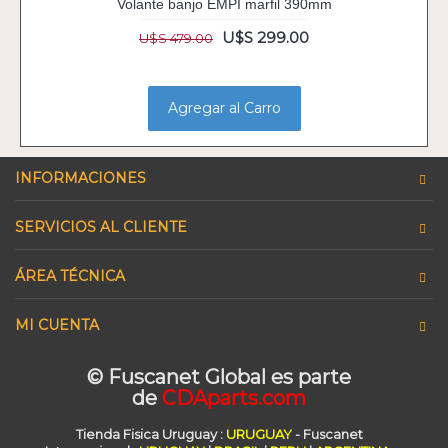
Volante banjo EMPI marfil 390mm
U$S 299.00
U$S 479.00
Agregar al Carro
INFORMACIONES
SERVICIOS AL CLIENTE
ÁREA TÉCNICA
MI CUENTA
© Fuscanet Global
es parte
de
CDAparts.com
Tienda Fisica Uruguay
:
URUGUAY
- Fuscanet