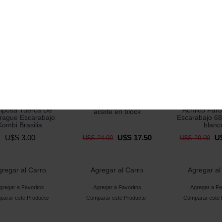
tas:
arbol
,
levas
,
vw
,
fusca
,
turbo
,
engle
,
tcs30
ranslated
-27%
Agregar a Favoritos
Comparar este Producto
 a Favoritos
Comparar este Producto
Agregar a Favorito
Comparar e
Entrada y salida de
iposa Tuerca De
Acrílico Faro
aceite en block
ague Escarabajo
Escarabajo 68
Kombi Brasilia
blanc
U$S 3.00
U$S 17.50
U$
U$S 24.00
U$S 29.00
gregar al Carro
Agregar al Carro
Agregar al
gregar a Favoritos
Agregar a Favoritos
Agregar a Fa
arar este Producto
Comparar este Producto
Comparar este 