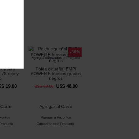
-34%
-30%
s
ste Producto
Agregar a Favoritos
Comparar este Producto
 trasero
Polea cigueñal EMPI
-78 rojo y
POWER 5 huecos grados
o
negros
S 19.00
U$S 48.00
U$S 69.00
 Carro
Agregar al Carro
voritos
Agregar a Favoritos
Producto
Comparar este Producto