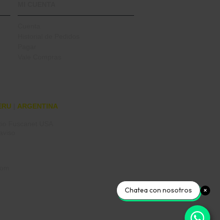
MI CUENTA
Cuenta
Historial de Pedidos
Pagar
Vale Compras
ERU
|
ARGENTINA
itio Fuscanet USA
aviso
com
Chatea con nosotros