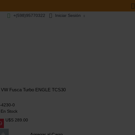
+(598)95770322
Iniciar Sesión
0
- U$S 0.00
S
CATÁLOGOS
as VW Fusca Turbo ENGLE TCS30
-4230-0
:
En Stock
U$S 289.00
0
+
Agregar al Carro