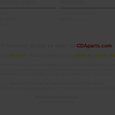
RVICIOS AL CLIENTE
ÁREA TÉCNICA
ntacto
Calculadora de Motor
a del Sitio
Tabla de torques
rtas
© Fuscanet Global
es parte de
CDAparts.com
uay
:
URUGUAY
- Fuscanet Internacional:
URUGUAY
|
BRASIL
|
P
 promociones son validas unicamente para productos vendidos por el s
ecios y las caracteristicas de los productos pueden cambiar sin previo 
Direccion postal 11305 NW 128th St., Unit 2 Medley, FL, 33178, USA
Atención a Clientes de habla hispana Pré e Pós Venta
s a Viernes de 9 a 17hs - Telefonos: - E-mail: usaclientes@fuscanet.
Atencion Administrativa
admin@fuscanet.com