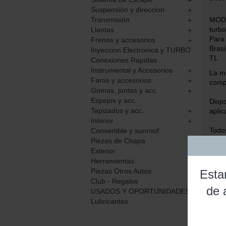
Suspensión y direccion
+
Transmisión
MODE
+
turbo
Llantas
+
Para
Frenos y accesorios
+
Bras
Inyeccion Electronica y TURBO
TL
Conexiones Rapidas
Instrumental y Accesorios
+
La m
Faros y accesorios
+
compe
Gomas, juntas y acc.
+
Espejos y acc.
Dispo
Tapizados y acc.
+
aplic
Interior
+
Todos
Convertible y sunroof
Piezas de Chapa
+
Si tr
Exterior
+
a pun
Herramientas
Piezas Otros Autos
Esta
ENGL
Club - Regalos
nuev
de 
USADOS Y OPORTUNIDADES
garan
Lubricantes
Valor