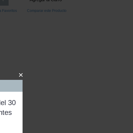
a Favoritos
Comparar este Producto
×
el 30
ntes