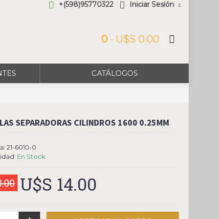
+(598)95770322
Iniciar Sesión
0
- U$S 0.00
NTES
CATÁLOGOS
LAS SEPARADORAS CILINDROS 1600 0.25MM
a:
21-6010-0
lidad:
En Stock
U$S 14.00
8.00