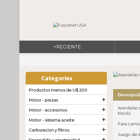
+RECIENTE
Categories
Productos menos de U$ 200
Descripci
+
Motor - piezas
+
Arandelas s
Motor - accesorios
block)
+
Motor - sistema aceite
Para cami
+
Carburacion y filtros
Juego de 4
+