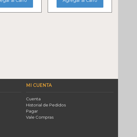
egar al Carro
Agregar al Carro
MI CUENTA
Cuenta
Historial de Pedidos
Pagar
Vale Compras