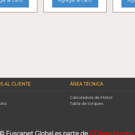
ar al Carro
Agregar al Carro
Agr
S AL CLIENTE
ÁREA TÉCNICA
Calculadora de Motor
itio
Tabla de torques
© Fuscanet Global
es parte de
CDAparts.com