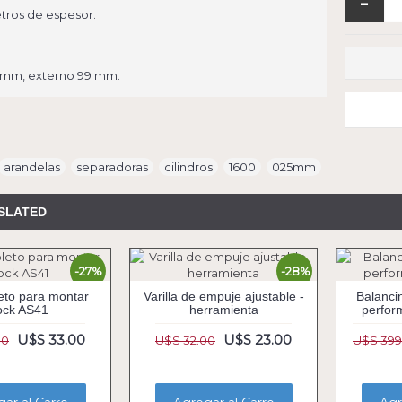
-
etros de espesor.
0 mm, externo 99 mm.
arandelas
,
separadoras
,
cilindros
,
1600
,
025mm
SLATED
-27%
-28%
eto para montar
Varilla de empuje ajustable -
Balanci
ock AS41
herramienta
perfor
U$S 33.00
U$S 23.00
00
U$S 32.00
U$S 399