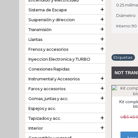
Encendido y electricidad
0.25 milím
+
Sistema de Escape
Diámetro:
+
Suspensión y direccion
Interno 9
+
Transmisión
+
Llantas
+
Frenos y accesorios
Etiquetas:
Inyeccion Electronica y TURBO
Conexiones Rapidas
NOT TRAN
+
Instrumental y Accesorios
+
Faros y accesorios
+
Gomas, juntas y acc.
Kit compl
bl
Espejos y acc.
+
U$S 45.
Tapizados y acc.
+
Interior