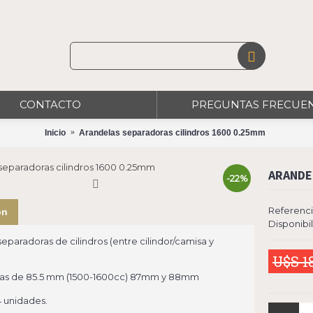
CONTACTO
PREGUNTAS FRECUE
Inicio
Arandelas separadoras cilindros 1600 0.25mm
ARANDE
-22%
Referenci
ón
Disponibi
eparadoras de cilindros (entre cilindor/camisa y
U$S 1
sas de 85.5 mm (1500-1600cc) 87mm y 88mm
 unidades.