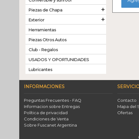
Convertible y sunroof
Agreg
+
Piezas de Chapa
+
Exterior
Herramientas
Piezas Otros Autos
Club - Regalos
USADOS Y OPORTUNIDADES
Lubricantes
INFORMACIONES
SERVICIO
Preguntas Frecuentes - FAQ
Contacto
Informacion sobre Entregas
Mapa del S
Política de privacidad
Ofertas
Condiciones de Venta
Sobre Fuscanet Argentina