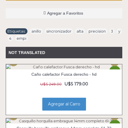
Agregar a Favoritos
Etiquetas:
anillo
,
sincronizador
,
alta
,
precision
,
3
,
y
,
4
,
empi
NOT TRANSLATED
-28%
Caño calefactor Fusca derecho - hd
U$S 179.00
U$S 249.00
Agregar al Carro
-27%