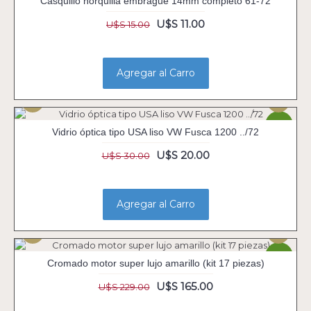
Casquillo horquilla embrague 14mm completo 61-72
U$S 11.00
U$S 15.00
Agregar al Carro
-33%
Vidrio óptica tipo USA liso VW Fusca 1200 ../72
U$S 20.00
U$S 30.00
Agregar al Carro
-28%
Cromado motor super lujo amarillo (kit 17 piezas)
U$S 165.00
U$S 229.00